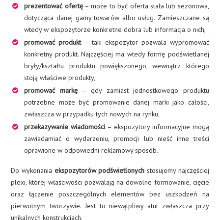
prezentować ofertę
– może to być oferta stała lub sezonowa,
dotycząca danej gamy towarów albo usług. Zamieszczane są
wtedy w ekspozytorze konkretne dobra lub informacja o nich,
promować produkt
– taki ekspozytor pozwala wypromować
konkretny produkt. Najczęściej ma wtedy formę podświetlanej
bryły/kształtu produktu powiększonego, wewnątrz którego
stoją właściwe produkty,
promować markę
– gdy zamiast jednostkowego produktu
potrzebne może być promowanie danej marki jako całości,
zwłaszcza w przypadku tych nowych na rynku,
przekazywanie wiadomości
– ekspozytory informacyjne mogą
zawiadamiać o wydarzeniu, promocji lub nieść inne treści
oprawione w odpowiedni reklamowy sposób.
Do wykonania
ekspozytorów podświetlonych
stosujemy najczęściej
plexi, której właściwości pozwalają na dowolne formowanie, cięcie
oraz łączenie poszczególnych elementów bez uszkodzeń na
pierwotnym tworzywie. Jest to niewątpliwy atut zwłaszcza przy
unikalnych konstrukcjach.