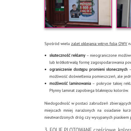
Spośród wielu
zalet oklejania witryn folią OWV
na
skuteczność reklamy
– nieograniczone możliwo
lub krótkotrwałą formę zagospodarowania pow
ograniczenie dostępu promieni słonecznych
–
możliwość doświetlenia pomieszczeń, ale jed
możliwość laminowania
– pokrycie takiej rek
Płynny laminat zapobiega blaknięciu kolorów.
Niedogodność w postaci zabrudzeń zbierających 
miejscach mniej narażonych na osiadanie kurz
nieutwardzonych dróg czy wysypanych piaskiem pa
3. FOLIE PLOTOWANE częściowe, kolo