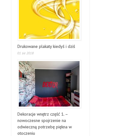
Drukowane plakaty kiedyś i dziś
01 sie 2018
Dekoracje wnętrz część 1. –
nowoczesne spojrzenie na
odwieczną potrzebę piękna w
otoczeniu