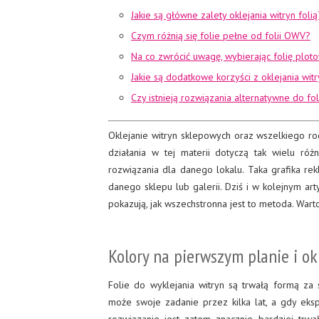
Jakie są główne zalety oklejania witryn folią
Czym różnią się folie pełne od folii OWV?
Na co zwrócić uwagę, wybierając folię plot
Jakie są dodatkowe korzyści z oklejania wit
Czy istnieją rozwiązania alternatywne do f
Oklejanie witryn sklepowych oraz wszelkiego ro
działania w tej materii dotyczą tak wielu r
rozwiązania dla danego lokalu. Taka grafika rek
danego sklepu lub galerii. Dziś i w kolejnym art
pokazują, jak wszechstronna jest to metoda. Wart
Kolory na pierwszym planie i ok
Folie do wyklejania witryn są trwałą formą za 
może swoje zadanie przez kilka lat, a gdy eks