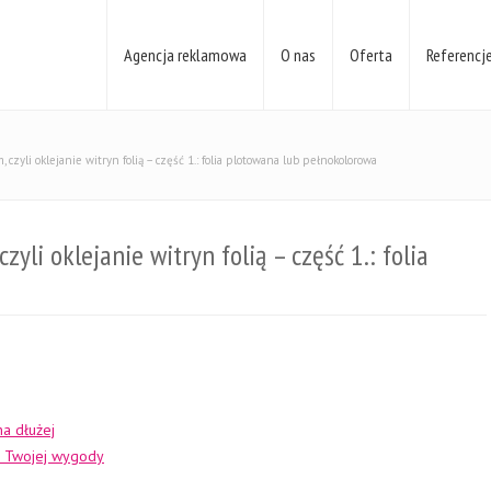
Agencja reklamowa
O nas
Oferta
Referencj
 czyli oklejanie witryn folią – część 1.: folia plotowana lub pełnokolorowa
yli oklejanie witryn folią – część 1.: folia
na dłużej
la Twojej wygody