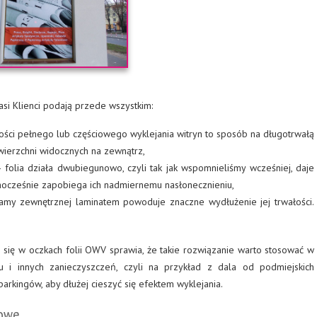
si Klienci podają przede wszystkim:
ści pełnego lub częściowego wyklejania witryn to sposób na długotrwałą
ierzchni widocznych na zewnątrz,
 folia działa dwubiegunowo, czyli tak jak wspomnieliśmy wcześniej, daje
nocześnie zapobiega ich nadmiernemu nasłonecznieniu,
lamy zewnętrznej laminatem powoduje znaczne wydłużenie jej trwałości.
się w oczkach folii OWV sprawia, że takie rozwiązanie warto stosować w
u i innych zanieczyszczeń, czyli na przykład z dala od podmiejskich
rkingów, aby dłużej cieszyć się efektem wyklejania.
rowe