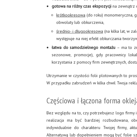
gotowa na różny czas ekspozycji
na zewnątrz 
krótkookresowa
(do roku) monomeryczna, g
obwoluty lub obkurczenia,
średnio- i długookresowa
(na kilka lat, w z
występuje na niej efekt obkurczania tworzyw
łatwa do samodzielnego montażu
– ma to zn
sezonowe, promocje), gdy pracownicy loka
korzystania z pomocy firm zewnętrznych, dost
Utrzymanie w czystości folii plotowanych to pro
W przypadku zabrudzeń w kilka chwil Twoja rekl
Częściowa i łączona forma oklej
Bez względu na to, czy potrzebujesz logo firmy 
realizacja ma być bardziej rozbudowana, ob
indywidualnie do charakteru Twojej firmy, aktu
Alternatywą lub dopełnieniem mogą być folie szr