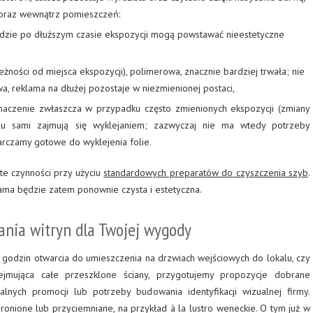
oraz wewnątrz pomieszczeń:
dzie po dłuższym czasie ekspozycji mogą powstawać nieestetyczne
ależności od miejsca ekspozycji), polimerowa, znacznie bardziej trwała; nie
a, reklama na dłużej pozostaje w niezmienionej postaci,
aczenie zwłaszcza w przypadku często zmienionych ekspozycji (zmiany
lu sami zajmują się wyklejaniem; zazwyczaj nie ma wtedy potrzeby
arczamy gotowe do wyklejenia folie.
ste czynności przy użyciu
standardowych preparatów do czyszczenia szyb
.
ama będzie zatem ponownie czysta i estetyczna.
ania witryn dla Twojej wygody
i godzin otwarcia do umieszczenia na drzwiach wejściowych do lokalu, czy
ejmująca całe przeszklone ściany, przygotujemy propozycje dobrane
alnych promocji lub potrzeby budowania identyfikacji wizualnej firmy.
onione lub przyciemniane, na przykład à la lustro weneckie. O tym już w