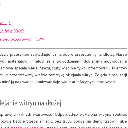
?
owaną?
ryn folią OWV?
olii pełnokolorowych i OWV?
dzaju przeszkleń zawładnęło już na dobre przestrzenią handlową. Nasze
óżnych materiałów i metod, że z powodzeniem dobieramy indywidualne
lamowa spełnia wiele funkcji, służy więc nie tylko informowaniu Klientów
ykule przedstawimy właśnie tematykę oklejania witryn. Zdjęcia z realizacji
o mieć ją na uwadze, ponieważ daje wiele aranżacyjnych możliwości.
lejanie witryn na dłużej
sprawą unikalnych właściwości. Odpowiednio wyklejona witryna spełniać
pozycję będzie trzeba zmienić, bez trudu podda się demontażowi. Takie