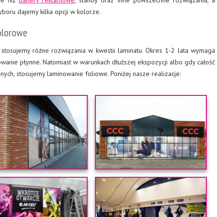
łe niż
banery reklamowe
, standy oraz inne powszechne rozwiązania, a
boru dajemy kilka opcji w kolorze.
olorowe
stosujemy różne rozwiązania w kwestii laminatu. Okres 1-2 lata wymaga
owanie płynne. Natomiast w warunkach dłuższej ekspozycji albo gdy całość
ych, stosujemy laminowanie foliowe. Poniżej nasze realizacje: