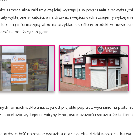
jako samodzielne reklamy, częściej występują w połączeniu z powyższymi,
tały wyklejone w całości, a na drzwiach wejściowych stosujemy wyklejanie
a lub inną informacyjną albo na przykład określony produkt w niewielkim
czyć na poniższym zdjęciu:
innych formach wyklejania, czyli od projektu poprzez wycinanie na ploterze
y i docelowo wyklejenie witryny. Mnogość możliwości sprawia, że ta forma
kolorów, całość pozostaje wyrazista oraz czytelna dzięki nasyceniu barwą,