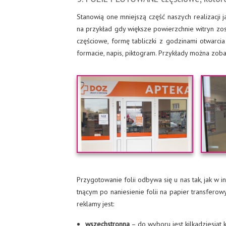
Stanowią one mniejszą część naszych realizacji 
na przykład gdy większe powierzchnie witryn zos
częściowe, formę tabliczki z godzinami otwarci
formacie, napis, piktogram. Przykłady można zoba
Przygotowanie folii odbywa się u nas tak, jak w 
tnącym po naniesienie folii na papier transferow
reklamy jest:
wszechstronna
– do wyboru jest kilkadziesiąt 