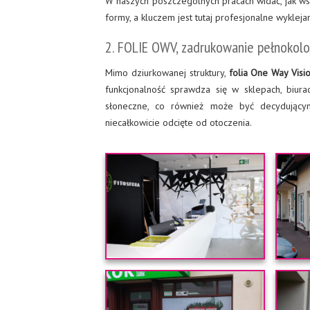
W naszych poszczególnych pracach widać, jak w
formy, a kluczem jest tutaj profesjonalne wyklejan
2. FOLIE OWV, zadrukowanie pełnokol
Mimo dziurkowanej struktury,
folia One Way Visi
funkcjonalność sprawdza się w sklepach, biura
słoneczne, co również może być decydującym
niecałkowicie odcięte od otoczenia.