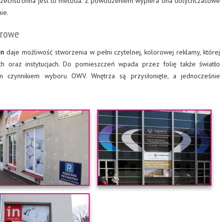
szechstronna jest to metoda. Z powodzeniem wypiera ona dotychczasowe
ie.
orowe
on
daje możliwość stworzenia w pełni czytelnej, kolorowej reklamy, której
ch oraz instytucjach. Do pomieszczeń wpada przez folię także światło
 czynnikiem wyboru OWV. Wnętrza są przysłonięte, a jednocześnie