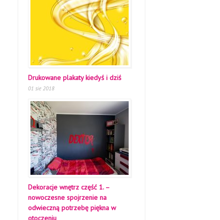
Drukowane plakaty kiedyś i dziś
01 sie 2018
Dekoracje wnętrz część 1. –
nowoczesne spojrzenie na
odwieczną potrzebę piękna w
otoczeniu